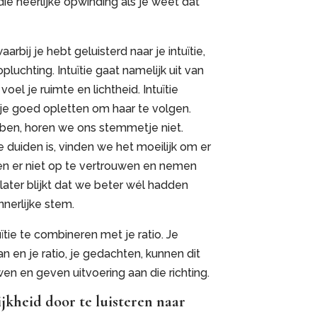
ie heerlijke opwinding als je weet dat
arbij je hebt geluisterd naar je intuïtie,
luchting. Intuïtie gaat namelijk uit van
oel je ruimte en lichtheid. Intuïtie
je goed opletten om haar te volgen.
bben, horen we ons stemmetje niet.
e duiden is, vinden we het moeilijk om er
ven er niet op te vertrouwen en nemen
later blijkt dat we beter wél hadden
nnerlijke stem.
uïtie te combineren met je ratio. Je
aan en je ratio, je gedachten, kunnen dit
n en geven uitvoering aan die richting.
kheid door te luisteren naar