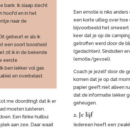
 bank. Ik slaap slecht
Een emotie is niks anders
jn hoofd en in het
een korte uitleg over hoe 
entje naar de
bijvoorbeeld het onweert 
keer dat je op de camping
Dit gebeurt er als ik
getroffen werd door de b
uipt een soort boosheid
(gedachten). Sindsdien erv
et zit ik in de bekende
(emotie/gevoel).
de eerste
k ben lekker vol gas
Coach je jezelf door de 
abiel en overbelast.
komen dat je op dat mome
papier geeft niet alleen ru
dat de informatie lekker g
ot me doordringt dat ik er
geheugen.
had moeten luisteren.
2. Je lijf
oen. Een flinke huilbui
e plek aan zee. Daar waait
Iedereen heeft een zwakke 