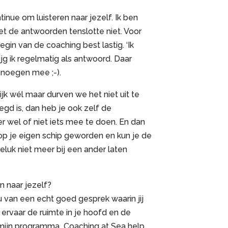
tinue om luisteren naar jezelf. Ik ben
t de antwoorden tenslotte niet. Voor
begin van de coaching best lastig. ‘Ik
krijg ik regelmatig als antwoord. Daar
enoegen mee ;-).
k wél maar durven we het niet uit te
egd is, dan heb je ook zelf de
r wel of niet iets mee te doen. En dan
 op je eigen schip geworden en kun je de
eluk niet meer bij een ander laten
en naar jezelf?
 van een echt goed gesprek waarin jij
rvaar de ruimte in je hoofd en de
t mijn programma Coaching at Sea help