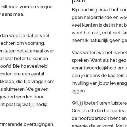
jezelf
schillende vormen van jou
Bij coaching draait het con
aar eens mee.
geen helderziende en wee
veel klanten is dat in het 
weet het niet, echt niet’, 
, dan weet je dat er veel
neem ik natuurlijk geen g
 vechten om voorrang,
n laten het allemaal over
Vaak weten we het namelij
dat wat beter te kunnen
spreken. Want als het gez
 hoofd. Die hoeveelheid
verantwoordelijkheid om e
vinden om een aantal
ben je ineens de kapitein
kkelde, die tijd vragen om
invulling van jouw levensg
ns sluimeren. We geven
liggen.
 gevoed worden door
Wil jij (beter) leren luister
t past bij wat jij nodig
Gun jezelf dan het cadeau
de hoofdpersoon bent en e
emmerende overtuigingen.
energie die vrijkomt. Me