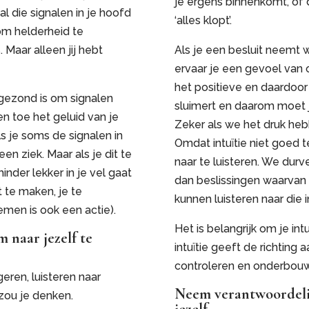
je ergens binnenkomt, of d
l die signalen in je hoofd
‘alles klopt’.
n om helderheid te
Maar alleen jij hebt
Als je een besluit neemt wa
ervaar je een gevoel van op
het positieve en daardoor v
t gezond is om signalen
sluimert en daarom moet 
en toe het geluid van je
Zeker als we het druk he
s je soms de signalen in
Omdat intuïtie niet goed t
en ziek. Maar als je dit te
naar te luisteren. We dur
inder lekker in je vel gaat
dan beslissingen waarvan 
t te maken, je te
kunnen luisteren naar die i
men is ook een actie).
Het is belangrijk om je int
 naar jezelf te
intuïtie geeft de richting 
controleren en onderbouwe
geren, luisteren naar
Neem verantwoordelij
 zou je denken.