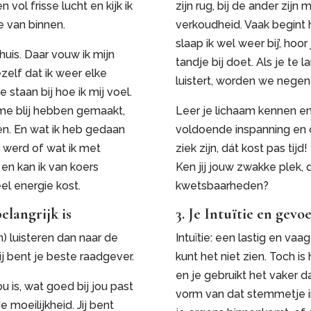
 vol frisse lucht en kijk ik
zijn rug, bij de ander zijn
e van binnen.
verkoudheid. Vaak begint
slaap ik wel weer bij’, hoo
uis. Daar vouw ik mijn
tandje bij doet. Als je te 
elf dat ik weer elke
luistert, worden we negen
 staan bij hoe ik mij voel.
 me blij hebben gemaakt,
Leer je lichaam kennen en 
n. En wat ik heb gedaan
voldoende inspanning en o
 werd of wat ik met
ziek zijn, dát kost pas tijd!
 en kan ik van koers
Ken jij jouw zwakke plek, 
el energie kost.
kwetsbaarheden?
elangrijk is
3. Je Intuïtie en gevo
n) luisteren dan naar de
Intuïtie: een lastig en vaag 
 bent je beste raadgever.
kunt het niet zien. Toch is
en je gebruikt het vaker d
ou is, wat goed bij jou past
vorm van dat stemmetje i
e moeilijkheid. Jij bent