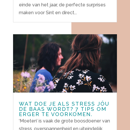
einde van het jaar, de perfecte surprises
maken voor Sint en direct...
WAT DOE JE ALS STRESS JÓU
DE BAAS WORDT? 7 TIPS OM
ERGER TE VOORKOMEN.
‘Moeten’ is vaak de grote boosdoener van
stress, overspannenheid en uiteindelijk