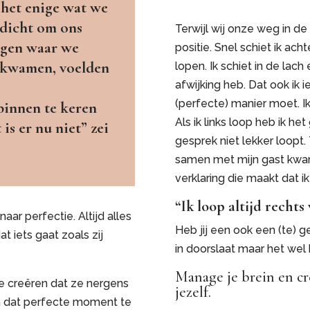
 het enige wat we
 dicht om ons
Terwijl wij onze weg in de
agen waar we
positie. Snel schiet ik ach
itkwamen, voelden
lopen. Ik schiet in de lac
afwijking heb. Dat ook ik 
(perfecte) manier moet. Ik 
 binnen te keren
Als ik links loop heb ik het
is er nu niet” zei
gesprek niet lekker loopt. 
samen met mijn gast kwam
verklaring die maakt dat ik
“Ik loop altijd rechts
aar perfectie. Altijd alles
Heb jij een ook een (te) g
t iets gaat zoals zij
in doorslaat maar het wel
Manage je brein en cr
te creëren dat ze nergens
jezelf.
om dat perfecte moment te