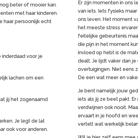
Er zijn momenten in ons l
 nog beter of mooier kan.
van iets. Iets fysieks maar
enten met haar kinderen.
ons leven. Het moment van
 haar persoonlijk echt
het meeste stress ervare
feitelijke gebeurtenis maa
die pijn in het moment kun
invloed op hebt is de mat
e inderdaad voor je
dealt. Je lijdt vaker dan 
overtuigingen. Niet eens z
De een wat meer en vaker
lijk lachen om een
Je bent namelijk jouw ge
iets als jij ze beet pakt. 
dat jij het zogenaamd
verdwijnen ook nooit. Maa
ervaart in je hoofd en weer
ken. Je legt de lat
vertelt wat werkelijk belang
aar ook voor anderen.
Wil je hier zelf eens mee a