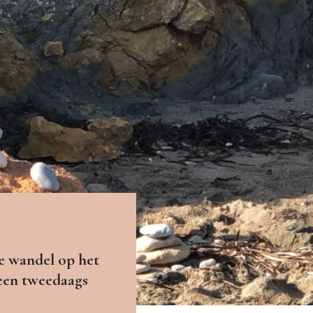
e wandel op het
 een tweedaags