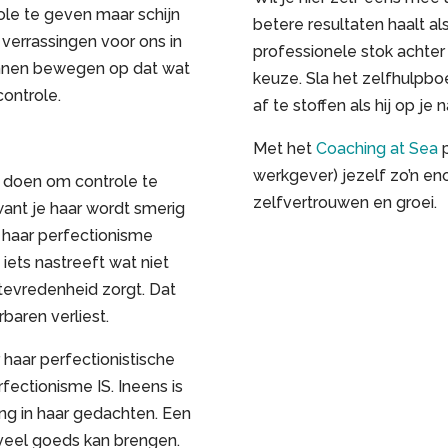
ole te geven maar schijn
betere resultaten haalt als
d verrassingen voor ons in
professionele stok achter
kunnen bewegen op dat wat
keuze. Sla het zelfhulpb
controle.
af te stoffen als hij op je
Met het
Coaching at Sea
p
werkgever) jezelf zo’n en
on doen om controle te
zelfvertrouwen en groei.
want je haar wordt smerig
t haar perfectionisme
 iets nastreeft wat niet
 ontevredenheid zorgt. Dat
baren verliest.
haar perfectionistische
erfectionisme IS. Ineens is
ing in haar gedachten. Een
veel goeds kan brengen.