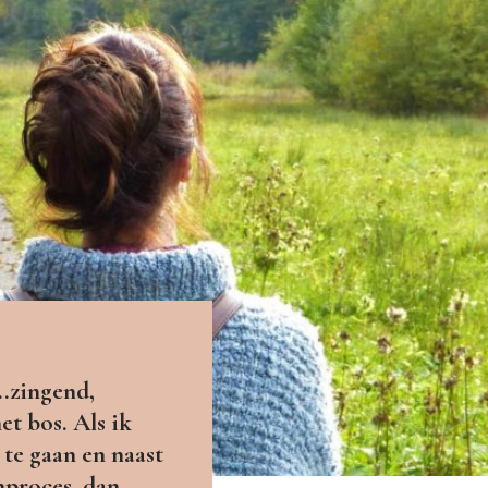
.zingend,
t bos. Als ik
 te gaan en naast
chproces dan