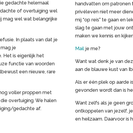
ie gedachte helemaal
handvatten om patronen te
achte of overtuiging wel
privéleven niet meer dien
j mag wel wat belangrijke
mij “op reis” te gaan en le
slag te gaan met jouw on
maken we kennis en kijke
usie. In plaats van dat je
 mag je
Mail
je me?
Het is eigenlijk het
Want wat denk je van dez
uze functie van woorden
aan de blauwe kust van Ib
lbewust een nieuwe, rare
Als er één plek op aarde i
gevonden wordt dan is het
 nog voller proppen met
die overtuiging. We halen
Want zelfs als je geen gr
uiging/gedachte af.
ontkoppelen van jezelf, je
en heilzaam. Daarvoor is 