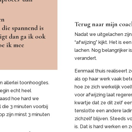
en
Terug naar mijn coac
 die spannend is
Nadat we uitgelachen zijn
igt dan ga ik ook
“afwijzing” kijkt. Het is 
oe ik mee
lachen. Nog belangrijker i
verandert.
Eenmaal thuis realiseert z
als op haar werk vaak bete
in allerlei toonhoogtes.
hoe ze zich werkelijk voe
begin echt heel
voor afwijzing laat regeren
baasd hoe hard we
kwartje dat ze dit zelf ee
 die 3 minuten voorbij
tenslotte een andere ladi
 zijn minst 3 minuten
zichzelf blijven. Steeds v
is. Dat is hard werken en