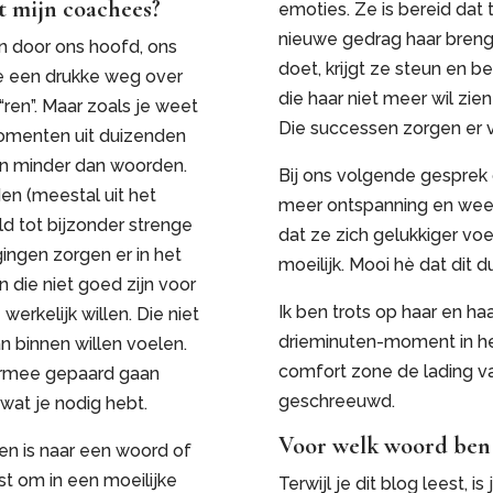
t mijn coachees?
emoties. Ze is bereid dat 
nieuwe gedrag haar brengt
n door ons hoofd, ons
doet, krijgt ze steun en b
we een drukke weg over
die haar niet meer wil zie
“ren”. Maar zoals je weet
Die successen zorgen er vo
momenten uit duizenden
en minder dan woorden.
Bij ons volgende gesprek 
en (meestal uit het
meer ontspanning en weer 
d tot bijzonder strenge
dat ze zich gelukkiger voe
gingen zorgen er in het
moeilijk. Mooi hè dat dit
 die niet goed zijn voor
Ik ben trots op haar en ha
erkelijk willen. Die niet
drieminuten-moment in he
 binnen willen voelen.
comfort zone de lading v
aarmee gepaard gaan
geschreeuwd.
wat je nodig hebt.
Voor welk woord ben j
gen is naar een woord of
est om in een moeilijke
Terwijl je dit blog leest,