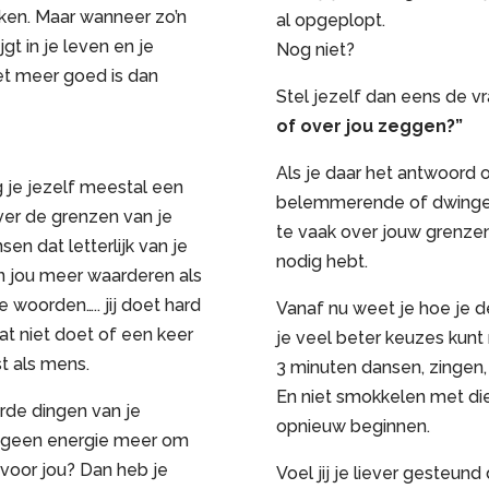
iken. Maar wanneer zo’n
al opgeplopt.
gt in je leven en je
Nog niet?
iet meer goed is dan
Stel jezelf dan eens de v
of over jou zeggen?”
Als je daar het antwoord 
g je jezelf meestal een
belemmerende of dwingend
ver de grenzen van je
te vaak over jouw grenzen 
en dat letterlijk van je
nodig hebt.
n jou meer waarderen als
e woorden….. jij doet hard
Vanaf nu weet je hoe je 
at niet doet of een keer
je veel beter keuzes kunt 
t als mens.
3 minuten dansen, zingen
En niet smokkelen met die
erde dingen van je
opnieuw beginnen.
ij geen energie meer om
 voor jou? Dan heb je
Voel jij je liever gesteun