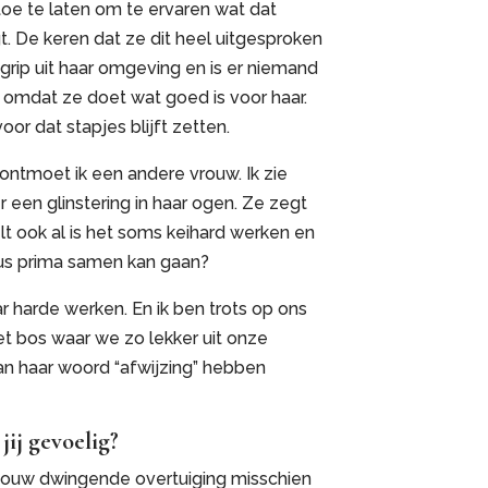
toe te laten om te ervaren wat dat
. De keren dat ze dit heel uitgesproken
egrip uit haar omgeving en is er niemand
n omdat ze doet wat goed is voor haar.
or dat stapjes blijft zetten.
ontmoet ik een andere vrouw. Ik zie
een glinstering in haar ogen. Ze zegt
lt ook al is het soms keihard werken en
 dus prima samen kan gaan?
ar harde werken. En ik ben trots op ons
t bos waar we zo lekker uit onze
an haar woord “afwijzing” hebben
ij gevoelig?
 is jouw dwingende overtuiging misschien