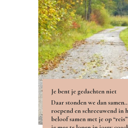
Je bent je gedachten niet
Daar stonden we dan samen…
roepend en schreeuwend in he
beloof samen met je op “reis”
je mee te lopen in jouw coa